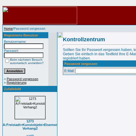
Home
/Password vergessen
Registrierte Benutzer
Kontrollzentrum
Benutzername:
Sollten Sie Ihr Passwort vergessen haben, k
Passwort:
Geben Sie einfach in das Textfeld Ihre E-Mai
registriert haben.
Beim nächsten Besuch
automatisch anmelden?
Password vergessen
E-Mail:
»
Password vergessen
»
Registrierung
Zufallsbild
1273
A:Freistadt>Kunstobjekt>Eiserner
Vorhang2
waldi