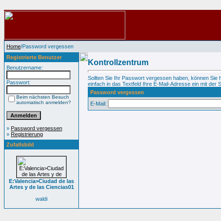
Home
/Password vergessen
Registrierte Benutzer
Kontrollzentrum
Benutzername:
Sollten Sie Ihr Passwort vergessen haben, können Sie 
Passwort:
einfach in das Textfeld Ihre E-Mail-Adresse ein mit der S
Password vergessen
Beim nächsten Besuch
automatisch anmelden?
E-Mail:
»
Password vergessen
»
Registrierung
Zufallsbild
E:Valencia>Ciudad de las
Artes y de las Ciencias01
waldi