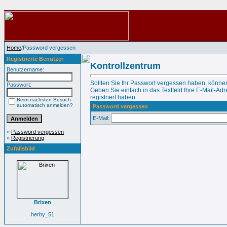
Home
/Password vergessen
Registrierte Benutzer
Kontrollzentrum
Benutzername:
Sollten Sie Ihr Passwort vergessen haben, können
Passwort:
Geben Sie einfach in das Textfeld Ihre E-Mail-Adre
registriert haben.
Beim nächsten Besuch
automatisch anmelden?
Password vergessen
E-Mail:
»
Password vergessen
»
Registrierung
Zufallsbild
Brixen
herby_51