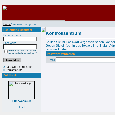
Home
/Password vergessen
Registrierte Benutzer
Kontrollzentrum
Benutzername:
Sollten Sie Ihr Passwort vergessen haben, können
Passwort:
Geben Sie einfach in das Textfeld Ihre E-Mail-Adre
registriert haben.
Beim nächsten Besuch
automatisch anmelden?
Password vergessen
E-Mail:
»
Password vergessen
»
Registrierung
Zufallsbild
Fuhrwerke (4)
Josef