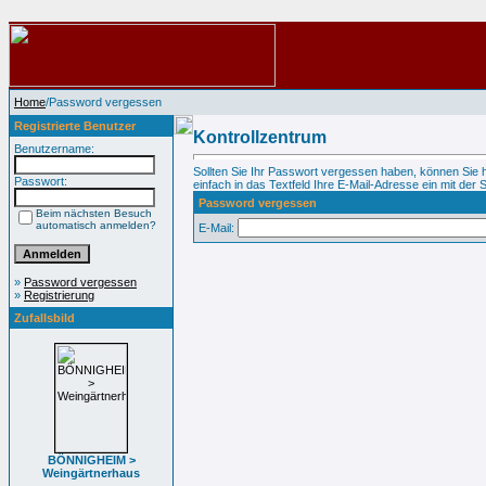
Home
/Password vergessen
Registrierte Benutzer
Kontrollzentrum
Benutzername:
Sollten Sie Ihr Passwort vergessen haben, können Sie 
Passwort:
einfach in das Textfeld Ihre E-Mail-Adresse ein mit der S
Password vergessen
Beim nächsten Besuch
automatisch anmelden?
E-Mail:
»
Password vergessen
»
Registrierung
Zufallsbild
BÖNNIGHEIM >
Weingärtnerhaus