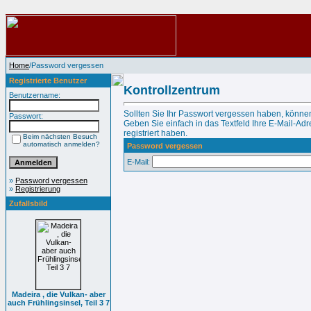
Home
/Password vergessen
Registrierte Benutzer
Kontrollzentrum
Benutzername:
Sollten Sie Ihr Passwort vergessen haben, können
Passwort:
Geben Sie einfach in das Textfeld Ihre E-Mail-Adre
registriert haben.
Beim nächsten Besuch
automatisch anmelden?
Password vergessen
E-Mail:
»
Password vergessen
»
Registrierung
Zufallsbild
Madeira , die Vulkan- aber
auch Frühlingsinsel, Teil 3 7