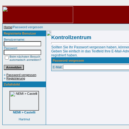
Home
/Password vergessen
Registrierte Benutzer
Kontrollzentrum
Benutzername:
Sollten Sie Ihr Passwort vergessen haben, können
Passwort:
Geben Sie einfach in das Textfeld Ihre E-Mail-Adre
registriert haben.
Beim nächsten Besuch
automatisch anmelden?
Password vergessen
E-Mail:
»
Password vergessen
»
Registrierung
Zufallsbild
NEMI > Castelli
Hartmut