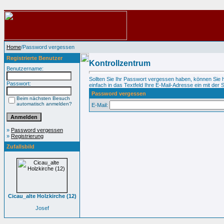
Home
/Password vergessen
Registrierte Benutzer
Kontrollzentrum
Benutzername:
Sollten Sie Ihr Passwort vergessen haben, können Sie 
Passwort:
einfach in das Textfeld Ihre E-Mail-Adresse ein mit der S
Password vergessen
Beim nächsten Besuch
automatisch anmelden?
E-Mail:
»
Password vergessen
»
Registrierung
Zufallsbild
Cicau_alte Holzkirche (12)
Josef