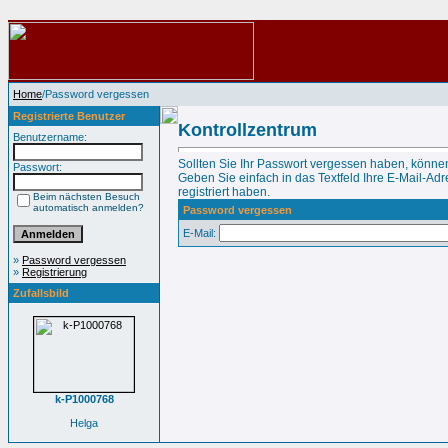
Home
/Password vergessen
Registrierte Benutzer
Kontrollzentrum
Benutzername:
Sollten Sie Ihr Passwort vergessen haben, können
Passwort:
Geben Sie einfach in das Textfeld Ihre E-Mail-Adre
registriert haben.
Beim nächsten Besuch
automatisch anmelden?
Password vergessen
E-Mail:
»
Password vergessen
»
Registrierung
Zufallsbild
k-P1000768
Helga