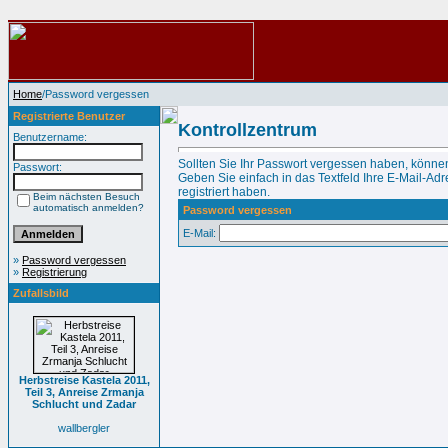
Home
/Password vergessen
Registrierte Benutzer
Kontrollzentrum
Benutzername:
Sollten Sie Ihr Passwort vergessen haben, können
Passwort:
Geben Sie einfach in das Textfeld Ihre E-Mail-Adre
registriert haben.
Beim nächsten Besuch
automatisch anmelden?
Password vergessen
E-Mail:
»
Password vergessen
»
Registrierung
Zufallsbild
Herbstreise Kastela 2011,
Teil 3, Anreise Zrmanja
Schlucht und Zadar
wallbergler