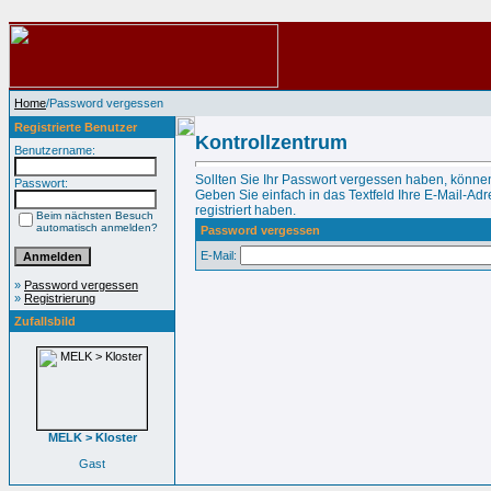
Home
/Password vergessen
Registrierte Benutzer
Kontrollzentrum
Benutzername:
Sollten Sie Ihr Passwort vergessen haben, können
Passwort:
Geben Sie einfach in das Textfeld Ihre E-Mail-Adre
registriert haben.
Beim nächsten Besuch
automatisch anmelden?
Password vergessen
E-Mail:
»
Password vergessen
»
Registrierung
Zufallsbild
MELK > Kloster
Gast