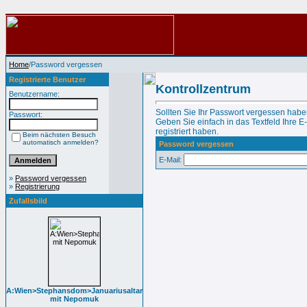
Home
/Password vergessen
Registrierte Benutzer
Kontrollzentrum
Benutzername:
Sollten Sie Ihr Passwort vergessen habe
Passwort:
Geben Sie einfach in das Textfeld Ihre E
registriert haben.
Beim nächsten Besuch
automatisch anmelden?
Password vergessen
E-Mail:
»
Password vergessen
»
Registrierung
Zufallsbild
A:Wien>Stephansdom>Januariusaltar
mit Nepomuk