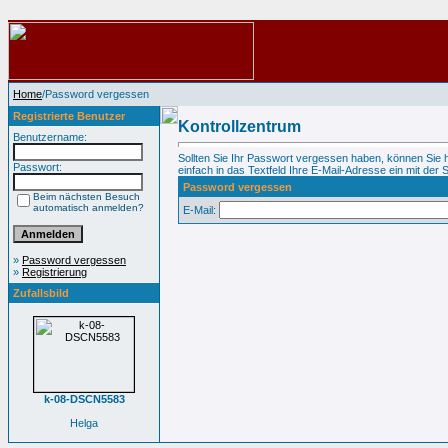
Home
/Password vergessen
Registrierte Benutzer
Kontrollzentrum
Benutzername:
Sollten Sie Ihr Passwort vergessen haben, können Sie 
Passwort:
einfach in das Textfeld Ihre E-Mail-Adresse ein mit der S
Password vergessen
Beim nächsten Besuch
automatisch anmelden?
E-Mail:
»
Password vergessen
»
Registrierung
Zufallsbild
k-08-DSCN5583
Helga