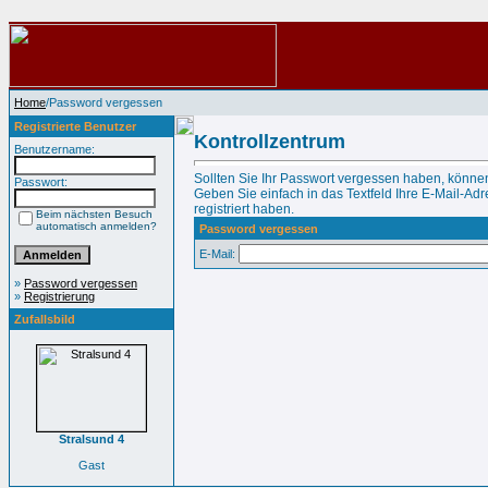
Home
/Password vergessen
Registrierte Benutzer
Kontrollzentrum
Benutzername:
Sollten Sie Ihr Passwort vergessen haben, können
Passwort:
Geben Sie einfach in das Textfeld Ihre E-Mail-Adre
registriert haben.
Beim nächsten Besuch
automatisch anmelden?
Password vergessen
E-Mail:
»
Password vergessen
»
Registrierung
Zufallsbild
Stralsund 4
Gast