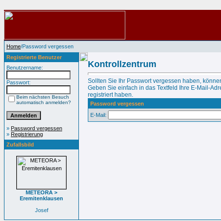
Home
/Password vergessen
Registrierte Benutzer
Kontrollzentrum
Benutzername:
Sollten Sie Ihr Passwort vergessen haben, können
Passwort:
Geben Sie einfach in das Textfeld Ihre E-Mail-Adre
registriert haben.
Beim nächsten Besuch
automatisch anmelden?
Password vergessen
E-Mail:
»
Password vergessen
»
Registrierung
Zufallsbild
METEORA >
Eremitenklausen
Josef