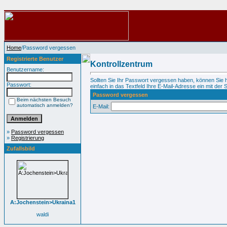
Home
/Password vergessen
Registrierte Benutzer
Kontrollzentrum
Benutzername:
Sollten Sie Ihr Passwort vergessen haben, können Sie 
Passwort:
einfach in das Textfeld Ihre E-Mail-Adresse ein mit der S
Password vergessen
Beim nächsten Besuch
automatisch anmelden?
E-Mail:
»
Password vergessen
»
Registrierung
Zufallsbild
A:Jochenstein>Ukraina1
waldi