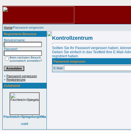
Home
/Password vergessen
Registrierte Benutzer
Kontrollzentrum
Benutzername:
Sollten Sie Ihr Passwort vergessen haben, können
Passwort:
Geben Sie einfach in das Textfeld Ihre E-Mail-Adre
registriert haben.
Beim nächsten Besuch
automatisch anmelden?
Password vergessen
E-Mail:
»
Password vergessen
»
Registrierung
Zufallsbild
Fischteich>Spiegelung008a
waldi