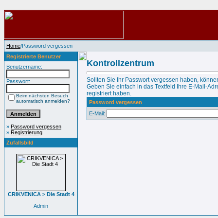
Home
/Password vergessen
Registrierte Benutzer
Kontrollzentrum
Benutzername:
Sollten Sie Ihr Passwort vergessen haben, können
Passwort:
Geben Sie einfach in das Textfeld Ihre E-Mail-Adre
registriert haben.
Beim nächsten Besuch
automatisch anmelden?
Password vergessen
E-Mail:
»
Password vergessen
»
Registrierung
Zufallsbild
CRIKVENICA > Die Stadt 4
Admin