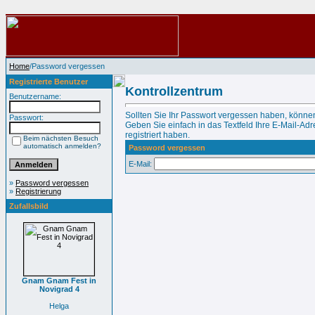
Home
/Password vergessen
Registrierte Benutzer
Kontrollzentrum
Benutzername:
Sollten Sie Ihr Passwort vergessen haben, können
Passwort:
Geben Sie einfach in das Textfeld Ihre E-Mail-Adre
registriert haben.
Beim nächsten Besuch
automatisch anmelden?
Password vergessen
E-Mail:
»
Password vergessen
»
Registrierung
Zufallsbild
Gnam Gnam Fest in
Novigrad 4
Helga