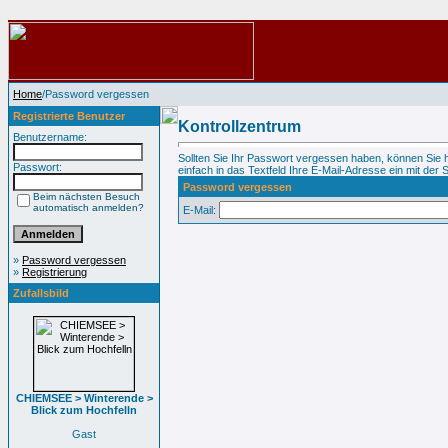
Home
/Password vergessen
Registrierte Benutzer
Kontrollzentrum
Benutzername:
Sollten Sie Ihr Passwort vergessen haben, können Sie 
Passwort:
einfach in das Textfeld Ihre E-Mail-Adresse ein mit der S
Password vergessen
Beim nächsten Besuch
automatisch anmelden?
E-Mail:
»
Password vergessen
»
Registrierung
Zufallsbild
CHIEMSEE > Winterende >
Blick zum Hochfelln
Gast