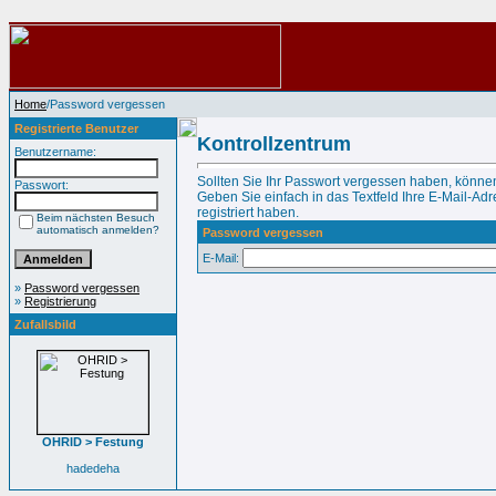
Home
/Password vergessen
Registrierte Benutzer
Kontrollzentrum
Benutzername:
Sollten Sie Ihr Passwort vergessen haben, können
Passwort:
Geben Sie einfach in das Textfeld Ihre E-Mail-Adre
registriert haben.
Beim nächsten Besuch
automatisch anmelden?
Password vergessen
E-Mail:
»
Password vergessen
»
Registrierung
Zufallsbild
OHRID > Festung
hadedeha