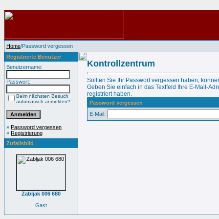
Home
/Password vergessen
Registrierte Benutzer
Kontrollzentrum
Benutzername:
Sollten Sie Ihr Passwort vergessen haben, können
Passwort:
Geben Sie einfach in das Textfeld Ihre E-Mail-Adre
registriert haben.
Beim nächsten Besuch
automatisch anmelden?
Password vergessen
E-Mail:
»
Password vergessen
»
Registrierung
Zufallsbild
Zabljak 006 680
Gast