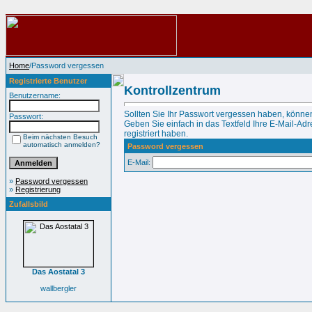
Home
/Password vergessen
Registrierte Benutzer
Kontrollzentrum
Benutzername:
Sollten Sie Ihr Passwort vergessen haben, können
Passwort:
Geben Sie einfach in das Textfeld Ihre E-Mail-Adre
registriert haben.
Beim nächsten Besuch
automatisch anmelden?
Password vergessen
E-Mail:
»
Password vergessen
»
Registrierung
Zufallsbild
Das Aostatal 3
wallbergler