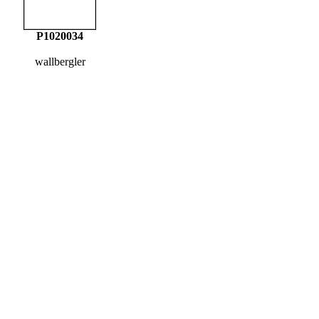
P1020034
wallbergler