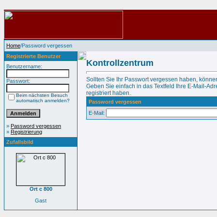
Home
/Password vergessen
Registrierte Benutzer
Kontrollzentrum
Benutzername:
Sollten Sie Ihr Passwort vergessen haben, können
Passwort:
Geben Sie einfach in das Textfeld Ihre E-Mail-Adre
registriert haben.
Beim nächsten Besuch
automatisch anmelden?
Password vergessen
E-Mail:
»
Password vergessen
»
Registrierung
Zufallsbild
Ort c 800
Gast