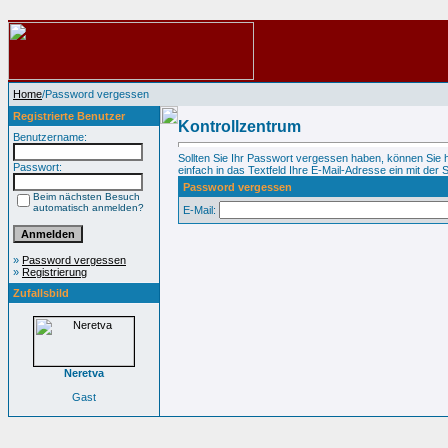
Home
/Password vergessen
Registrierte Benutzer
Kontrollzentrum
Benutzername:
Sollten Sie Ihr Passwort vergessen haben, können Sie 
Passwort:
einfach in das Textfeld Ihre E-Mail-Adresse ein mit der S
Password vergessen
Beim nächsten Besuch
automatisch anmelden?
E-Mail:
»
Password vergessen
»
Registrierung
Zufallsbild
Neretva
Gast