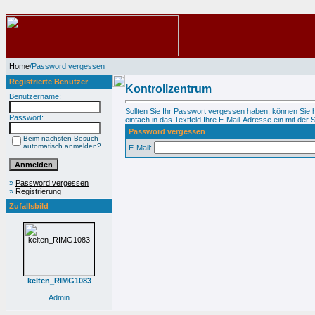
Home
/Password vergessen
Registrierte Benutzer
Kontrollzentrum
Benutzername:
Sollten Sie Ihr Passwort vergessen haben, können Sie 
Passwort:
einfach in das Textfeld Ihre E-Mail-Adresse ein mit der S
Password vergessen
Beim nächsten Besuch
automatisch anmelden?
E-Mail:
»
Password vergessen
»
Registrierung
Zufallsbild
kelten_RIMG1083
Admin