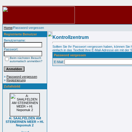
Home
/Password vergessen
Registrierte Benutzer
Kontrollzentrum
Benutzername:
Sollten Sie Ihr Passwort vergessen haben, können Sie 
Passwort:
einfach in das Textfeld Ihre E-Mail-Adresse ein mit der S
Password vergessen
Beim nächsten Besuch
automatisch anmelden?
E-Mail:
»
Password vergessen
»
Registrierung
Zufallsbild
A: SAALFELDEN AM
STEINERNEN MEER > Hl.
Nepomuk 2