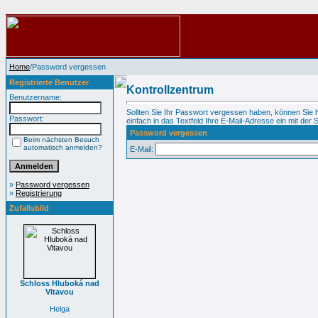
Home
/Password vergessen
Registrierte Benutzer
Kontrollzentrum
Benutzername:
Sollten Sie Ihr Passwort vergessen haben, können Sie 
Passwort:
einfach in das Textfeld Ihre E-Mail-Adresse ein mit der S
Password vergessen
Beim nächsten Besuch
automatisch anmelden?
E-Mail:
»
Password vergessen
»
Registrierung
Zufallsbild
Schloss Hluboká nad
Vltavou
Helga