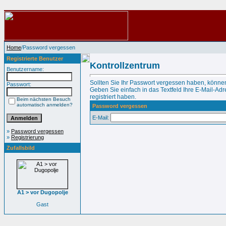
Home
/Password vergessen
Registrierte Benutzer
Kontrollzentrum
Benutzername:
Sollten Sie Ihr Passwort vergessen haben, können
Passwort:
Geben Sie einfach in das Textfeld Ihre E-Mail-Adre
registriert haben.
Beim nächsten Besuch
automatisch anmelden?
Password vergessen
E-Mail:
»
Password vergessen
»
Registrierung
Zufallsbild
A1 > vor Dugopolje
Gast