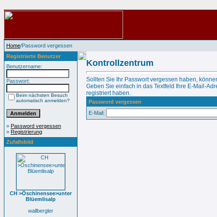
Home
/Password vergessen
Registrierte Benutzer
Kontrollzentrum
Benutzername:
Sollten Sie Ihr Passwort vergessen haben, können
Passwort:
Geben Sie einfach in das Textfeld Ihre E-Mail-Adre
registriert haben.
Beim nächsten Besuch
automatisch anmelden?
Password vergessen
E-Mail:
»
Password vergessen
»
Registrierung
Zufallsbild
CH >Öschinensee>unter
Blüemlisalp
wallbergler