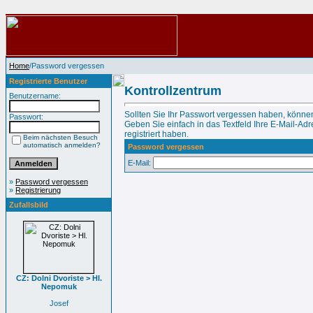
Home
/Password vergessen
Registrierte Benutzer
Kontrollzentrum
Benutzername:
Sollten Sie Ihr Passwort vergessen haben, können
Passwort:
Geben Sie einfach in das Textfeld Ihre E-Mail-Adre
registriert haben.
Beim nächsten Besuch
automatisch anmelden?
Password vergessen
E-Mail:
»
Password vergessen
»
Registrierung
Zufallsbild
CZ: Dolni Dvoriste > Hl.
Nepomuk
Josef