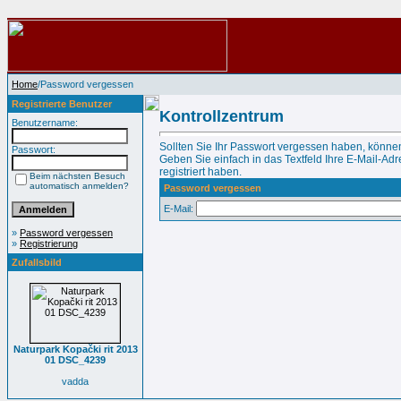
Home
/Password vergessen
Registrierte Benutzer
Kontrollzentrum
Benutzername:
Sollten Sie Ihr Passwort vergessen haben, können
Passwort:
Geben Sie einfach in das Textfeld Ihre E-Mail-Adre
registriert haben.
Beim nächsten Besuch
automatisch anmelden?
Password vergessen
E-Mail:
»
Password vergessen
»
Registrierung
Zufallsbild
Naturpark Kopački rit 2013
01 DSC_4239
vadda