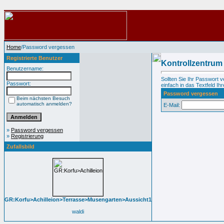
Home
/Password vergessen
Registrierte Benutzer
Kontrollzentrum
Benutzername:
Sollten Sie Ihr Passwort 
Passwort:
einfach in das Textfeld Ihr
Password vergessen
Beim nächsten Besuch
automatisch anmelden?
E-Mail:
»
Password vergessen
»
Registrierung
Zufallsbild
GR:Korfu>Achilleion>Terrasse>Musengarten>Aussicht1
waldi