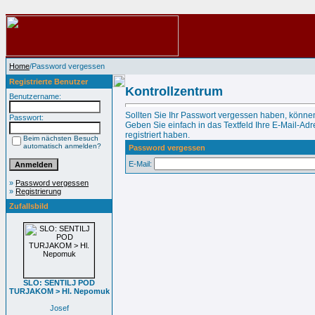
Home
/Password vergessen
Registrierte Benutzer
Kontrollzentrum
Benutzername:
Sollten Sie Ihr Passwort vergessen haben, können
Passwort:
Geben Sie einfach in das Textfeld Ihre E-Mail-Adre
registriert haben.
Beim nächsten Besuch
automatisch anmelden?
Password vergessen
E-Mail:
»
Password vergessen
»
Registrierung
Zufallsbild
SLO: SENTILJ POD
TURJAKOM > Hl. Nepomuk
Josef