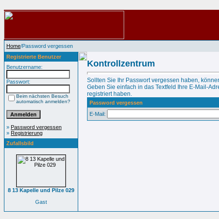
Home
/Password vergessen
Registrierte Benutzer
Kontrollzentrum
Benutzername:
Sollten Sie Ihr Passwort vergessen haben, können
Passwort:
Geben Sie einfach in das Textfeld Ihre E-Mail-Adre
registriert haben.
Beim nächsten Besuch
automatisch anmelden?
Password vergessen
E-Mail:
»
Password vergessen
»
Registrierung
Zufallsbild
8 13 Kapelle und Pilze 029
Gast