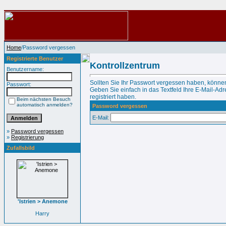
Home
/Password vergessen
Registrierte Benutzer
Kontrollzentrum
Benutzername:
Sollten Sie Ihr Passwort vergessen haben, können
Passwort:
Geben Sie einfach in das Textfeld Ihre E-Mail-Adre
registriert haben.
Beim nächsten Besuch
automatisch anmelden?
Password vergessen
E-Mail:
»
Password vergessen
»
Registrierung
Zufallsbild
'Istrien > Anemone
Harry