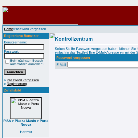
Home
/Password vergessen
Registrierte Benutzer
Kontrollzentrum
Benutzername:
Sollten Sie Ihr Passwort vergessen haben, können Sie 
Passwort:
einfach in das Textfeld Ihre E-Mail-Adresse ein mit der S
Password vergessen
Beim nächsten Besuch
automatisch anmelden?
E-Mail:
»
Password vergessen
»
Registrierung
Zufallsbild
PISA > Piazza Manin > Porta
Nuova
Hartmut