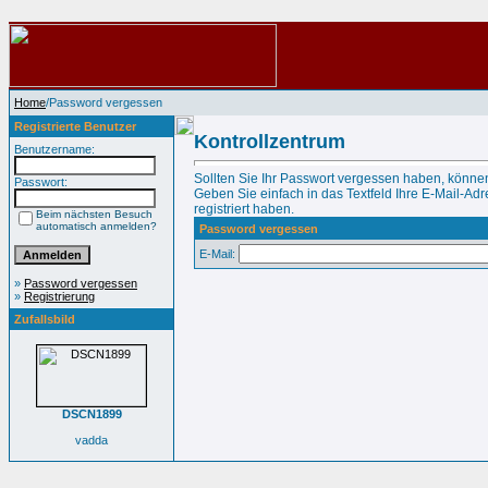
Home
/Password vergessen
Registrierte Benutzer
Kontrollzentrum
Benutzername:
Sollten Sie Ihr Passwort vergessen haben, können
Passwort:
Geben Sie einfach in das Textfeld Ihre E-Mail-Adre
registriert haben.
Beim nächsten Besuch
automatisch anmelden?
Password vergessen
E-Mail:
»
Password vergessen
»
Registrierung
Zufallsbild
DSCN1899
vadda