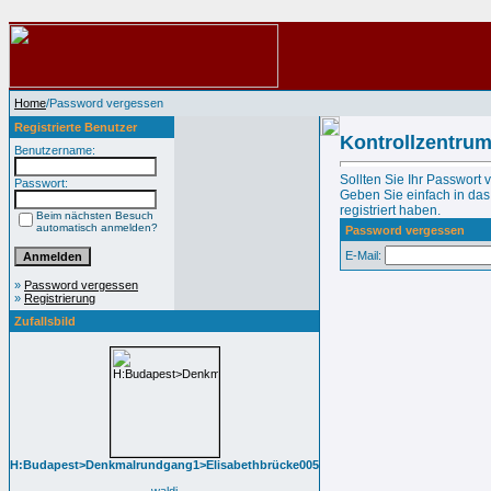
Home
/Password vergessen
Registrierte Benutzer
Kontrollzentru
Benutzername:
Sollten Sie Ihr Passwort
Passwort:
Geben Sie einfach in das 
registriert haben.
Beim nächsten Besuch
automatisch anmelden?
Password vergessen
E-Mail:
»
Password vergessen
»
Registrierung
Zufallsbild
H:Budapest>Denkmalrundgang1>Elisabethbrücke005