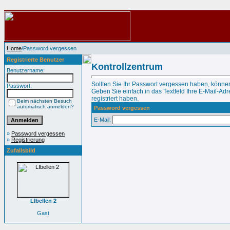
Home
/Password vergessen
Registrierte Benutzer
Kontrollzentrum
Benutzername:
Sollten Sie Ihr Passwort vergessen haben, können
Passwort:
Geben Sie einfach in das Textfeld Ihre E-Mail-Adre
registriert haben.
Beim nächsten Besuch
automatisch anmelden?
Password vergessen
E-Mail:
»
Password vergessen
»
Registrierung
Zufallsbild
LIbellen 2
Gast