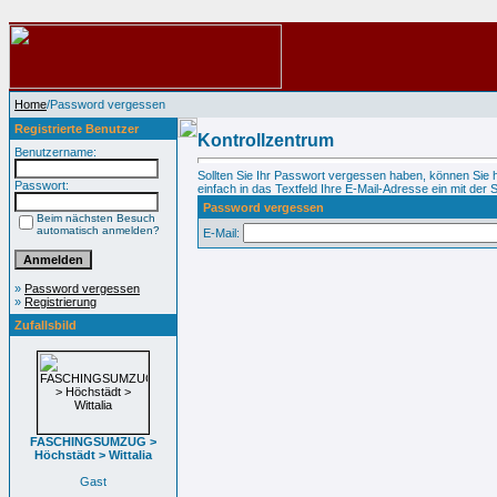
Home
/Password vergessen
Registrierte Benutzer
Kontrollzentrum
Benutzername:
Sollten Sie Ihr Passwort vergessen haben, können Sie 
Passwort:
einfach in das Textfeld Ihre E-Mail-Adresse ein mit der S
Password vergessen
Beim nächsten Besuch
automatisch anmelden?
E-Mail:
»
Password vergessen
»
Registrierung
Zufallsbild
FASCHINGSUMZUG >
Höchstädt > Wittalia
Gast