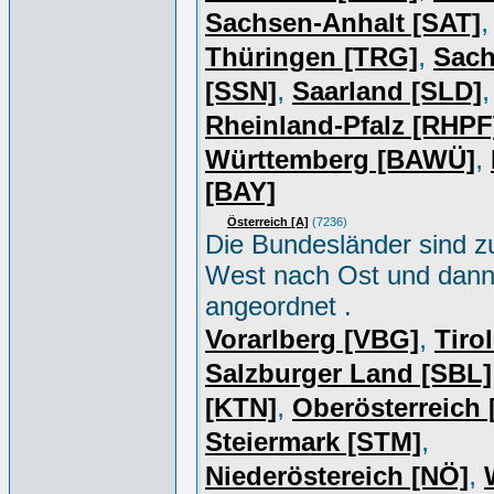
,
Sachsen-Anhalt [SAT]
,
Thüringen [TRG]
Sac
,
,
[SSN]
Saarland [SLD]
Rheinland-Pfalz [RHPF
,
Württemberg [BAWÜ]
[BAY]
Österreich [A]
(7236)
Die Bundesländer sind z
West nach Ost und dan
angeordnet .
,
Vorarlberg [VBG]
Tiro
Salzburger Land [SBL]
,
[KTN]
Oberösterreich
,
Steiermark [STM]
,
Niederöstereich [NÖ]