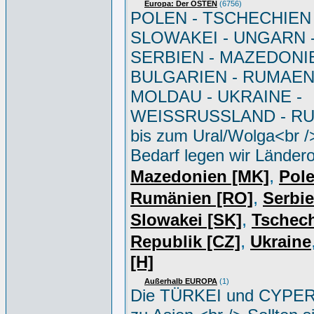
Europa: Der OSTEN
(6756)
POLEN - TSCHECHIEN 
SLOWAKEI - UNGARN 
SERBIEN - MAZEDONIE
BULGARIEN - RUMAEN
MOLDAU - UKRAINE -
WEISSRUSSLAND - R
bis zum Ural/Wolga<br /
Bedarf legen wir Ländero
,
Mazedonien [MK]
Pole
,
Rumänien [RO]
Serbi
,
Slowakei [SK]
Tschec
,
Republik [CZ]
Ukraine
[H]
Außerhalb EUROPA
(1)
Die TÜRKEI und CYPER