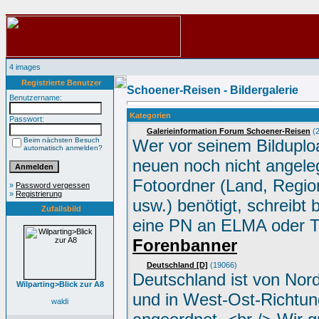
4 images
Registrierte Benutzer
Schoener-Reisen - Bildergalerie
Benutzername:
Kategorien
Passwort:
Galerieinformation Forum Schoener-Reisen
(2
Beim nächsten Besuch
Wer vor seinem Bilduplo
automatisch anmelden?
neuen noch nicht angele
Fotoordner (Land, Region
»
Password vergessen
»
Registrierung
usw.) benötigt, schreibt 
Zufallsbild
eine PN an ELMA oder 
Forenbanner
Deutschland [D]
(19066)
Deutschland ist von Nor
Wilparting>Blick zur A8
und in West-Ost-Richtun
waldi