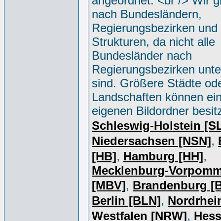
angeordnet. <br /> Wir g
nach Bundesländern,
Regierungsbezirken und 
Strukturen, da nicht alle
Bundesländer nach
Regierungsbezirken unter
sind. Größere Städte od
Landschaften können ei
eigenen Bildordner besit
Schleswig-Holstein [S
,
Niedersachsen [NSN]
,
,
[HB]
Hamburg [HH]
Mecklenburg-Vorpomm
,
[MBV]
Brandenburg [
,
Berlin [BLN]
Nordrhei
,
Westfalen [NRW]
Hess