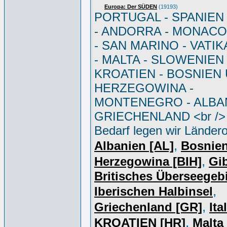
Europa: Der SÜDEN
(19193)
PORTUGAL - SPANIEN - 
- ANDORRA - MONACO 
- SAN MARINO - VATI
- MALTA - SLOWENIEN 
KROATIEN - BOSNIEN
HERZEGOWINA -
MONTENEGRO - ALBAN
GRIECHENLAND <br /> 
Bedarf legen wir Ländero
,
Albanien [AL]
Bosnie
,
Herzegowina [BIH]
Gib
Britisches Überseegebi
,
Iberischen Halbinsel
,
Griechenland [GR]
Ita
,
KROATIEN [HR]
Malta