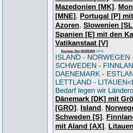
,
Mazedonien [MK]
Mon
,
[MNE]
Portugal [P] mi
,
Azoren
Slowenien [S
Spanien [E] mit den K
Vatikanstaat [V]
Europa: Der NORDEN
(610)
ISLAND - NORWEGEN 
SCHWEDEN - FINNLAN
DAENEMARK - ESTLAN
LETTLAND - LITAUEN<br
Bedarf legen wir Ländero
Dänemark [DK] mit Gr
,
,
[GRO]
Island
Norweg
,
Schweden [S]
Finnlan
,
mit Aland [AX]
Litauen