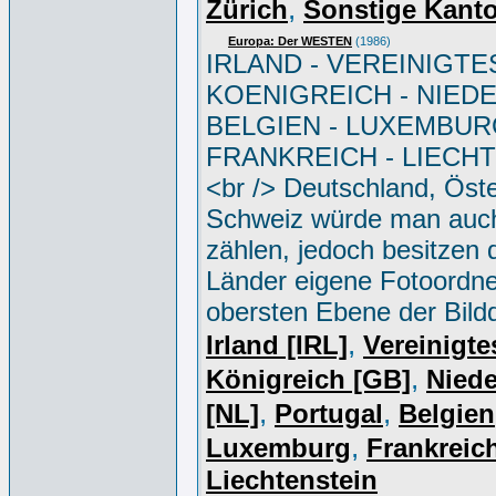
,
Zürich
Sonstige Kant
Europa: Der WESTEN
(1986)
IRLAND - VEREINIGTE
KOENIGREICH - NIED
BELGIEN - LUXEMBUR
FRANKREICH - LIECH
<br /> Deutschland, Öste
Schweiz würde man auc
zählen, jedoch besitzen 
Länder eigene Fotoordne
obersten Ebene der Bild
,
Irland [IRL]
Vereinigte
,
Königreich [GB]
Niede
,
,
[NL]
Portugal
Belgien
,
Luxemburg
Frankreich
Liechtenstein