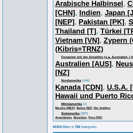
,
Arabische Halbinsel
C
,
,
[CHN]
Indien
Japan [J
,
,
[NEP]
Pakistan [PK]
S
,
Thailand [T]
Türkei [T
,
Vietnam [VN]
Zypern (
(Kibris=TRNZ)
Ozeanien mit der Antarktis (u.a. Australien +
,
Australien [AUS]
Neus
[NZ]
Nordamerika
(144)
,
Kanada [CDN]
U.S.A. 
Hawaii und Puerto Ric
Mittelamerika
(1)
,
,
Mexiko [MEX]
Belize [BZ]
Die Antillen
Südamerika
(357)
,
,
Argentinien
Brasilien
Peru [PE]
69304
Bilder in
788
Kategorien.