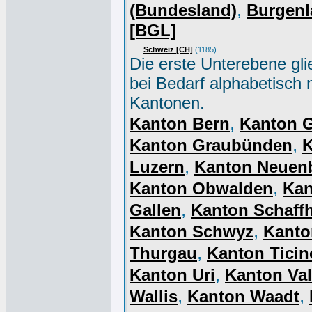
,
(Bundesland)
Burgenl
[BGL]
Schweiz [CH]
(1185)
Die erste Unterebene gli
bei Bedarf alphabetisch 
Kantonen.
,
Kanton Bern
Kanton 
,
Kanton Graubünden
K
,
Luzern
Kanton Neuen
,
Kanton Obwalden
Kan
,
Gallen
Kanton Schaff
,
Kanton Schwyz
Kanto
,
Thurgau
Kanton Ticin
,
Kanton Uri
Kanton Val
,
,
Wallis
Kanton Waadt