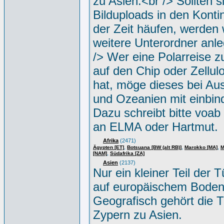
zu Asien.<br /> Sollten s
Bilduploads in den Konti
der Zeit häufen, werden w
weitere Unterordner anle
/> Wer eine Polarreise zu
auf den Chip oder Zellul
hat, möge dieses bei Aus
und Ozeanien mit einbin
Dazu schreibt bitte voab
an ELMA oder Hartmut.
Afrika
(2471)
,
,
,
Ägypten [ET]
Botsuana [BW (alt RB)]
Marokko [MA]
M
,
[NAM]
Südafrika [ZA]
Asien
(2137)
Nur ein kleiner Teil der Tü
auf europäischem Boden
Geografisch gehört die T
Zypern zu Asien.