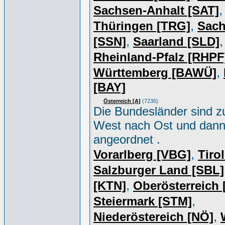
,
Sachsen-Anhalt [SAT]
,
Thüringen [TRG]
Sac
,
,
[SSN]
Saarland [SLD]
Rheinland-Pfalz [RHPF
,
Württemberg [BAWÜ]
[BAY]
Österreich [A]
(7236)
Die Bundesländer sind z
West nach Ost und dan
angeordnet .
,
Vorarlberg [VBG]
Tiro
Salzburger Land [SBL]
,
[KTN]
Oberösterreich
,
Steiermark [STM]
,
Niederöstereich [NÖ]