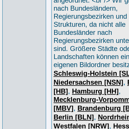
angeordnet. <br /> Wir g
nach Bundesländern,
Regierungsbezirken und 
Strukturen, da nicht alle
Bundesländer nach
Regierungsbezirken unter
sind. Größere Städte od
Landschaften können ei
eigenen Bildordner besit
Schleswig-Holstein [S
,
Niedersachsen [NSN]
,
,
[HB]
Hamburg [HH]
Mecklenburg-Vorpomm
,
[MBV]
Brandenburg [
,
Berlin [BLN]
Nordrhei
,
Westfalen [NRW]
Hess