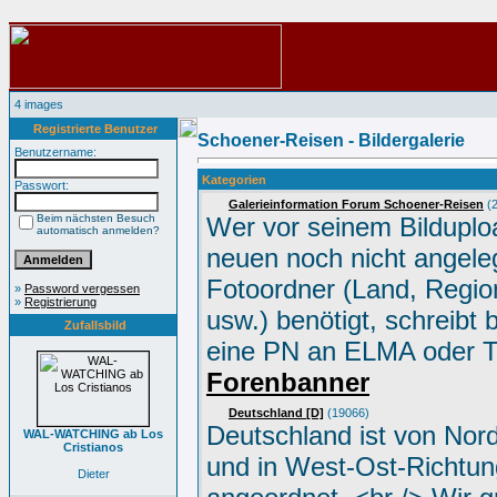
4 images
Registrierte Benutzer
Schoener-Reisen - Bildergalerie
Benutzername:
Kategorien
Passwort:
Galerieinformation Forum Schoener-Reisen
(2
Beim nächsten Besuch
Wer vor seinem Bilduplo
automatisch anmelden?
neuen noch nicht angele
Fotoordner (Land, Region
»
Password vergessen
»
Registrierung
usw.) benötigt, schreibt 
Zufallsbild
eine PN an ELMA oder 
Forenbanner
Deutschland [D]
(19066)
Deutschland ist von Nor
WAL-WATCHING ab Los
Cristianos
und in West-Ost-Richtun
Dieter