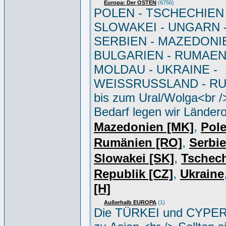
Europa: Der OSTEN
(6756)
POLEN - TSCHECHIEN 
SLOWAKEI - UNGARN 
SERBIEN - MAZEDONIE
BULGARIEN - RUMAEN
MOLDAU - UKRAINE -
WEISSRUSSLAND - R
bis zum Ural/Wolga<br /
Bedarf legen wir Ländero
,
Mazedonien [MK]
Pole
,
Rumänien [RO]
Serbi
,
Slowakei [SK]
Tschec
,
Republik [CZ]
Ukraine
[H]
Außerhalb EUROPA
(1)
Die TÜRKEI und CYPER