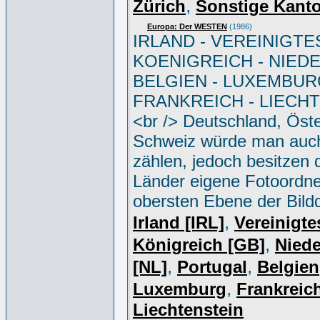
,
Zürich
Sonstige Kant
Europa: Der WESTEN
(1986)
IRLAND - VEREINIGTE
KOENIGREICH - NIED
BELGIEN - LUXEMBUR
FRANKREICH - LIECH
<br /> Deutschland, Öste
Schweiz würde man auc
zählen, jedoch besitzen 
Länder eigene Fotoordne
obersten Ebene der Bild
,
Irland [IRL]
Vereinigte
,
Königreich [GB]
Niede
,
,
[NL]
Portugal
Belgien
,
Luxemburg
Frankreich
Liechtenstein