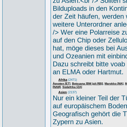
zu Asien.<br /> Sollten s
Bilduploads in den Konti
der Zeit häufen, werden w
weitere Unterordner anle
/> Wer eine Polarreise zu
auf den Chip oder Zellul
hat, möge dieses bei Aus
und Ozeanien mit einbin
Dazu schreibt bitte voab
an ELMA oder Hartmut.
Afrika
(2471)
,
,
,
Ägypten [ET]
Botsuana [BW (alt RB)]
Marokko [MA]
M
,
[NAM]
Südafrika [ZA]
Asien
(2137)
Nur ein kleiner Teil der Tü
auf europäischem Boden
Geografisch gehört die T
Zypern zu Asien.