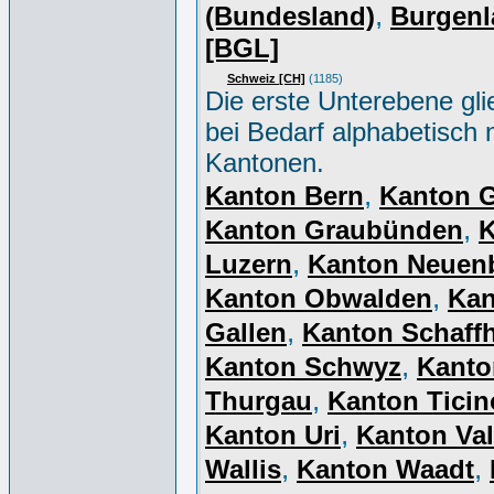
,
(Bundesland)
Burgenl
[BGL]
Schweiz [CH]
(1185)
Die erste Unterebene gli
bei Bedarf alphabetisch 
Kantonen.
,
Kanton Bern
Kanton 
,
Kanton Graubünden
K
,
Luzern
Kanton Neuen
,
Kanton Obwalden
Kan
,
Gallen
Kanton Schaff
,
Kanton Schwyz
Kanto
,
Thurgau
Kanton Ticin
,
Kanton Uri
Kanton Val
,
,
Wallis
Kanton Waadt