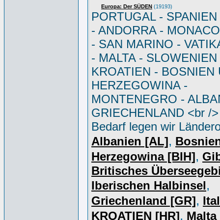
Europa: Der SÜDEN
(19193)
PORTUGAL - SPANIEN - 
- ANDORRA - MONACO 
- SAN MARINO - VATI
- MALTA - SLOWENIEN 
KROATIEN - BOSNIEN
HERZEGOWINA -
MONTENEGRO - ALBAN
GRIECHENLAND <br /> 
Bedarf legen wir Ländero
,
Albanien [AL]
Bosnie
,
Herzegowina [BIH]
Gib
Britisches Überseegebi
,
Iberischen Halbinsel
,
Griechenland [GR]
Ita
,
KROATIEN [HR]
Malta