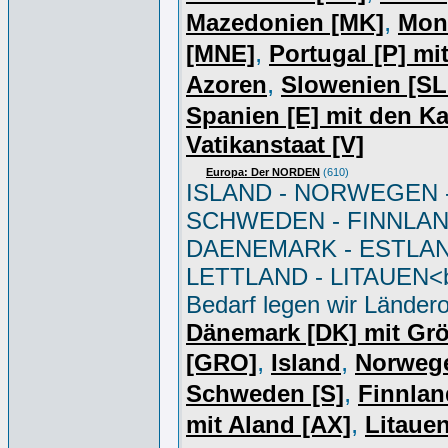
,
Mazedonien [MK]
Mon
,
[MNE]
Portugal [P] mi
,
Azoren
Slowenien [S
Spanien [E] mit den K
Vatikanstaat [V]
Europa: Der NORDEN
(610)
ISLAND - NORWEGEN 
SCHWEDEN - FINNLAN
DAENEMARK - ESTLAN
LETTLAND - LITAUEN<br
Bedarf legen wir Ländero
Dänemark [DK] mit Gr
,
,
[GRO]
Island
Norweg
,
Schweden [S]
Finnlan
,
mit Aland [AX]
Litauen