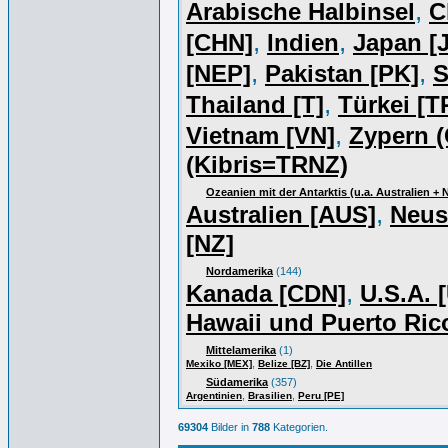
,
Arabische Halbinsel
C
,
,
[CHN]
Indien
Japan [J
,
,
[NEP]
Pakistan [PK]
S
,
Thailand [T]
Türkei [T
,
Vietnam [VN]
Zypern (
(Kibris=TRNZ)
Ozeanien mit der Antarktis (u.a. Australien +
,
Australien [AUS]
Neus
[NZ]
Nordamerika
(144)
,
Kanada [CDN]
U.S.A. 
Hawaii und Puerto Ric
Mittelamerika
(1)
,
,
Mexiko [MEX]
Belize [BZ]
Die Antillen
Südamerika
(357)
,
,
Argentinien
Brasilien
Peru [PE]
69304
Bilder in
788
Kategorien.