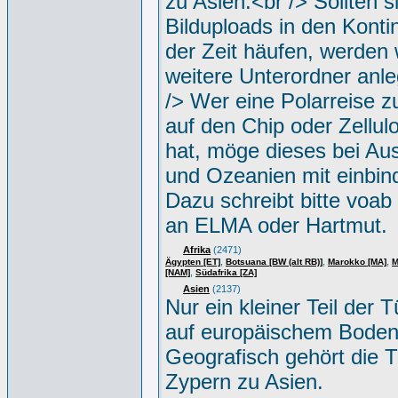
zu Asien.<br /> Sollten s
Bilduploads in den Konti
der Zeit häufen, werden w
weitere Unterordner anle
/> Wer eine Polarreise zu
auf den Chip oder Zellul
hat, möge dieses bei Aus
und Ozeanien mit einbin
Dazu schreibt bitte voab
an ELMA oder Hartmut.
Afrika
(2471)
,
,
,
Ägypten [ET]
Botsuana [BW (alt RB)]
Marokko [MA]
M
,
[NAM]
Südafrika [ZA]
Asien
(2137)
Nur ein kleiner Teil der Tü
auf europäischem Boden
Geografisch gehört die T
Zypern zu Asien.