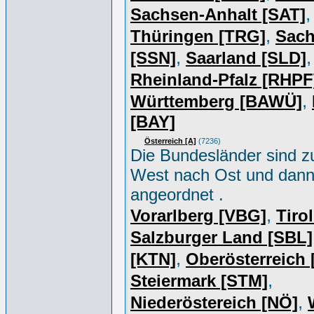
,
Sachsen-Anhalt [SAT]
,
Thüringen [TRG]
Sac
,
,
[SSN]
Saarland [SLD]
Rheinland-Pfalz [RHPF
,
Württemberg [BAWÜ]
[BAY]
Österreich [A]
(7236)
Die Bundesländer sind z
West nach Ost und dan
angeordnet .
,
Vorarlberg [VBG]
Tiro
Salzburger Land [SBL]
,
[KTN]
Oberösterreich
,
Steiermark [STM]
,
Niederöstereich [NÖ]