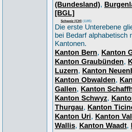
,
(Bundesland)
Burgenl
[BGL]
Schweiz [CH]
(1185)
Die erste Unterebene gli
bei Bedarf alphabetisch 
Kantonen.
,
Kanton Bern
Kanton 
,
Kanton Graubünden
K
,
Luzern
Kanton Neuen
,
Kanton Obwalden
Kan
,
Gallen
Kanton Schaff
,
Kanton Schwyz
Kanto
,
Thurgau
Kanton Ticin
,
Kanton Uri
Kanton Val
,
,
Wallis
Kanton Waadt