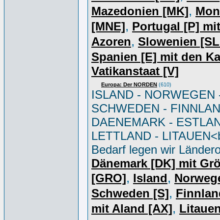
,
Mazedonien [MK]
Mon
,
[MNE]
Portugal [P] mi
,
Azoren
Slowenien [S
Spanien [E] mit den K
Vatikanstaat [V]
Europa: Der NORDEN
(610)
ISLAND - NORWEGEN 
SCHWEDEN - FINNLAN
DAENEMARK - ESTLAN
LETTLAND - LITAUEN<br
Bedarf legen wir Ländero
Dänemark [DK] mit Gr
,
,
[GRO]
Island
Norweg
,
Schweden [S]
Finnlan
,
mit Aland [AX]
Litauen