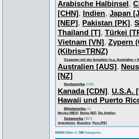
,
Arabische Halbinsel
C
,
,
[CHN]
Indien
Japan [J
,
,
[NEP]
Pakistan [PK]
S
,
Thailand [T]
Türkei [T
,
Vietnam [VN]
Zypern (
(Kibris=TRNZ)
Ozeanien mit der Antarktis (u.a. Australien +
,
Australien [AUS]
Neus
[NZ]
Nordamerika
(144)
,
Kanada [CDN]
U.S.A. 
Hawaii und Puerto Ric
Mittelamerika
(1)
,
,
Mexiko [MEX]
Belize [BZ]
Die Antillen
Südamerika
(357)
,
,
Argentinien
Brasilien
Peru [PE]
69304
Bilder in
788
Kategorien.