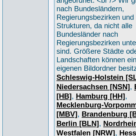
angeordnet. <br /> Wir g
nach Bundesländern,
Regierungsbezirken und 
Strukturen, da nicht alle
Bundesländer nach
Regierungsbezirken unter
sind. Größere Städte od
Landschaften können ei
eigenen Bildordner besit
Schleswig-Holstein [S
,
Niedersachsen [NSN]
,
,
[HB]
Hamburg [HH]
Mecklenburg-Vorpomm
,
[MBV]
Brandenburg [
,
Berlin [BLN]
Nordrhei
,
Westfalen [NRW]
Hess