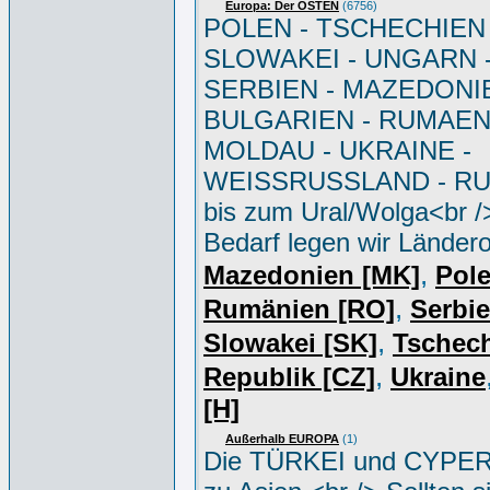
Europa: Der OSTEN
(6756)
POLEN - TSCHECHIEN 
SLOWAKEI - UNGARN 
SERBIEN - MAZEDONIE
BULGARIEN - RUMAEN
MOLDAU - UKRAINE -
WEISSRUSSLAND - R
bis zum Ural/Wolga<br /
Bedarf legen wir Ländero
,
Mazedonien [MK]
Pole
,
Rumänien [RO]
Serbi
,
Slowakei [SK]
Tschec
,
Republik [CZ]
Ukraine
[H]
Außerhalb EUROPA
(1)
Die TÜRKEI und CYPER