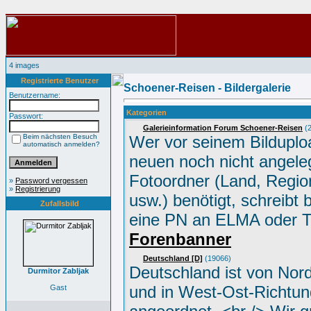
4 images
Registrierte Benutzer
Schoener-Reisen - Bildergalerie
Benutzername:
Kategorien
Passwort:
Galerieinformation Forum Schoener-Reisen
(2
Beim nächsten Besuch
Wer vor seinem Bilduplo
automatisch anmelden?
neuen noch nicht angele
Fotoordner (Land, Region
»
Password vergessen
»
Registrierung
usw.) benötigt, schreibt 
Zufallsbild
eine PN an ELMA oder 
Forenbanner
Deutschland [D]
(19066)
Deutschland ist von Nor
Durmitor Zabljak
und in West-Ost-Richtun
Gast