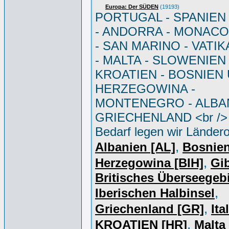
Europa: Der SÜDEN
(19193)
PORTUGAL - SPANIEN - 
- ANDORRA - MONACO 
- SAN MARINO - VATI
- MALTA - SLOWENIEN 
KROATIEN - BOSNIEN
HERZEGOWINA -
MONTENEGRO - ALBAN
GRIECHENLAND <br /> 
Bedarf legen wir Ländero
,
Albanien [AL]
Bosnie
,
Herzegowina [BIH]
Gib
Britisches Überseegebi
,
Iberischen Halbinsel
,
Griechenland [GR]
Ita
,
KROATIEN [HR]
Malta