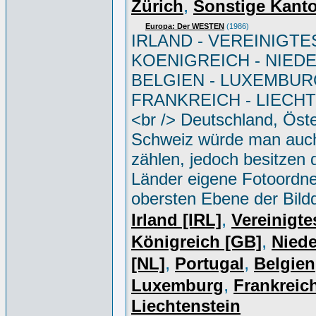
,
Zürich
Sonstige Kant
Europa: Der WESTEN
(1986)
IRLAND - VEREINIGTE
KOENIGREICH - NIED
BELGIEN - LUXEMBUR
FRANKREICH - LIECH
<br /> Deutschland, Öste
Schweiz würde man auc
zählen, jedoch besitzen 
Länder eigene Fotoordne
obersten Ebene der Bild
,
Irland [IRL]
Vereinigte
,
Königreich [GB]
Niede
,
,
[NL]
Portugal
Belgien
,
Luxemburg
Frankreich
Liechtenstein