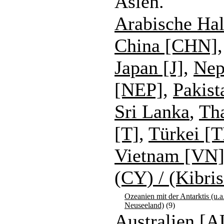
Asien.
Arabische Hal
China [CHN]
Japan [J]
,
Nep
[NEP]
,
Pakist
Sri Lanka
,
Th
[T]
,
Türkei [
Vietnam [VN
(CY) / (Kibr
Ozeanien mit der Antarktis (u.a
Neuseeland)
(9)
Australien [