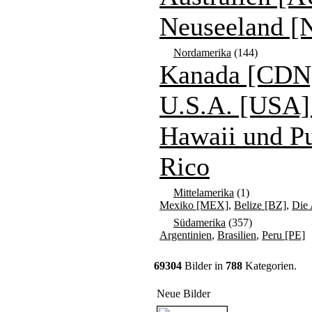
Neuseeland [
Nordamerika
(144)
Kanada [CDN
U.S.A. [USA]
Hawaii und P
Rico
Mittelamerika
(1)
Mexiko [MEX]
,
Belize [BZ]
,
Die 
Südamerika
(357)
Argentinien
,
Brasilien
,
Peru [PE]
69304
Bilder in
788
Kategorien.
Neue Bilder