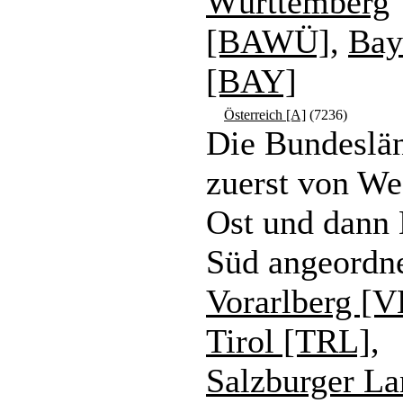
Württemberg
[BAWÜ]
,
Bay
[BAY]
Österreich [A]
(7236)
Die Bundeslän
zuerst von We
Ost und dann
Süd angeordne
Vorarlberg [
Tirol [TRL]
,
Salzburger L