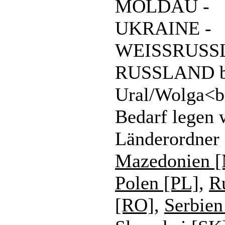
MOLDAU -
UKRAINE -
WEISSRUSS
RUSSLAND b
Ural/Wolga<br
Bedarf legen 
Länderordner 
Mazedonien 
Polen [PL]
,
R
[RO]
,
Serbien