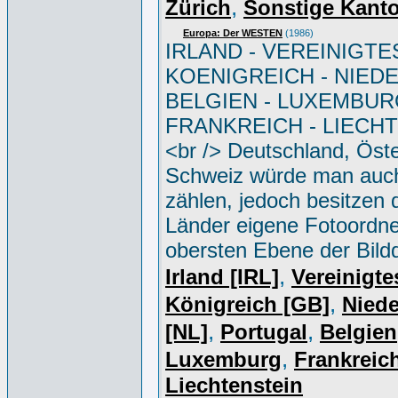
,
Zürich
Sonstige Kant
Europa: Der WESTEN
(1986)
IRLAND - VEREINIGTE
KOENIGREICH - NIED
BELGIEN - LUXEMBUR
FRANKREICH - LIECH
<br /> Deutschland, Öste
Schweiz würde man auc
zählen, jedoch besitzen 
Länder eigene Fotoordne
obersten Ebene der Bild
,
Irland [IRL]
Vereinigte
,
Königreich [GB]
Niede
,
,
[NL]
Portugal
Belgien
,
Luxemburg
Frankreich
Liechtenstein