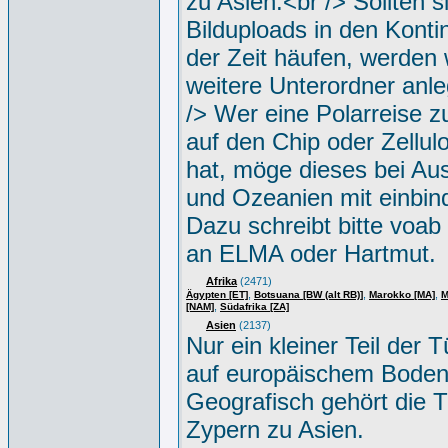
zu Asien.<br /> Sollten s
Bilduploads in den Konti
der Zeit häufen, werden w
weitere Unterordner anle
/> Wer eine Polarreise zu
auf den Chip oder Zellul
hat, möge dieses bei Aus
und Ozeanien mit einbin
Dazu schreibt bitte voab
an ELMA oder Hartmut.
Afrika
(2471)
,
,
,
Ägypten [ET]
Botsuana [BW (alt RB)]
Marokko [MA]
M
,
[NAM]
Südafrika [ZA]
Asien
(2137)
Nur ein kleiner Teil der Tü
auf europäischem Boden
Geografisch gehört die T
Zypern zu Asien.