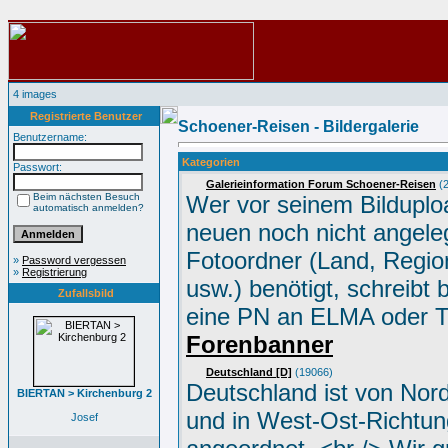
4 images
Registrierte Benutzer
Schoener-Reisen - Bildergalerie
Benutzername:
Kategorien
Passwort:
Galerieinformation Forum Schoener-Reisen
(2
Beim nächsten Besuch
Wer vor seinem Bilduplo
automatisch anmelden?
neuen noch nicht angele
Fotoordner (Land, Region
»
Password vergessen
»
Registrierung
usw.) benötigt, schreibt 
Zufallsbild
eine PN an ELMA oder 
Forenbanner
Deutschland [D]
(19066)
Deutschland ist von Nor
BIERTAN > Kirchenburg 2
und in West-Ost-Richtun
Josef