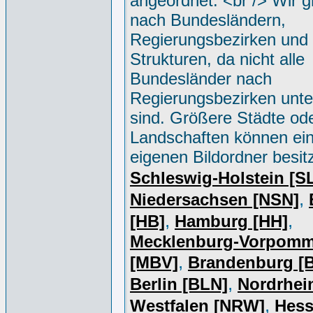
angeordnet. <br /> Wir g
nach Bundesländern,
Regierungsbezirken und 
Strukturen, da nicht alle
Bundesländer nach
Regierungsbezirken unter
sind. Größere Städte od
Landschaften können ei
eigenen Bildordner besit
Schleswig-Holstein [S
,
Niedersachsen [NSN]
,
,
[HB]
Hamburg [HH]
Mecklenburg-Vorpomm
,
[MBV]
Brandenburg [
,
Berlin [BLN]
Nordrhei
,
Westfalen [NRW]
Hess