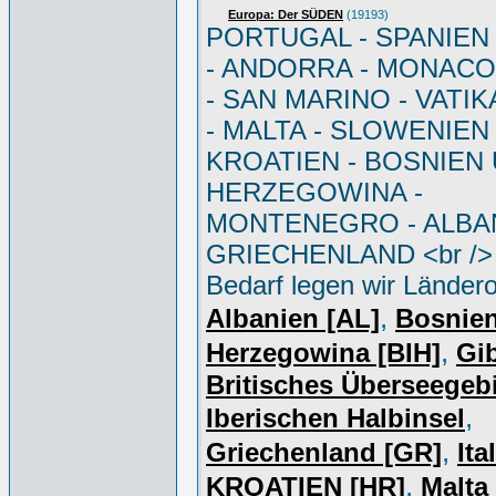
Europa: Der SÜDEN
(19193)
PORTUGAL - SPANIEN - 
- ANDORRA - MONACO 
- SAN MARINO - VATI
- MALTA - SLOWENIEN 
KROATIEN - BOSNIEN
HERZEGOWINA -
MONTENEGRO - ALBAN
GRIECHENLAND <br /> 
Bedarf legen wir Ländero
,
Albanien [AL]
Bosnie
,
Herzegowina [BIH]
Gib
Britisches Überseegebi
,
Iberischen Halbinsel
,
Griechenland [GR]
Ita
,
KROATIEN [HR]
Malta