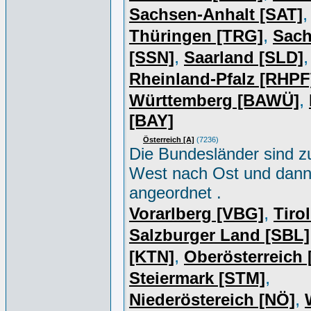
,
Sachsen-Anhalt [SAT]
,
Thüringen [TRG]
Sac
,
,
[SSN]
Saarland [SLD]
Rheinland-Pfalz [RHPF
,
Württemberg [BAWÜ]
[BAY]
Österreich [A]
(7236)
Die Bundesländer sind z
West nach Ost und dan
angeordnet .
,
Vorarlberg [VBG]
Tiro
Salzburger Land [SBL]
,
[KTN]
Oberösterreich
,
Steiermark [STM]
,
Niederöstereich [NÖ]