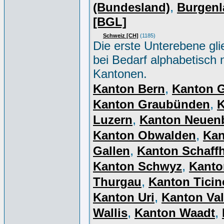
,
(Bundesland)
Burgenl
[BGL]
Schweiz [CH]
(1185)
Die erste Unterebene gli
bei Bedarf alphabetisch 
Kantonen.
,
Kanton Bern
Kanton 
,
Kanton Graubünden
K
,
Luzern
Kanton Neuen
,
Kanton Obwalden
Kan
,
Gallen
Kanton Schaff
,
Kanton Schwyz
Kanto
,
Thurgau
Kanton Ticin
,
Kanton Uri
Kanton Val
,
,
Wallis
Kanton Waadt