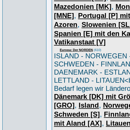
,
Mazedonien [MK]
Mon
,
[MNE]
Portugal [P] mi
,
Azoren
Slowenien [S
Spanien [E] mit den K
Vatikanstaat [V]
Europa: Der NORDEN
(610)
ISLAND - NORWEGEN 
SCHWEDEN - FINNLAN
DAENEMARK - ESTLAN
LETTLAND - LITAUEN<br
Bedarf legen wir Ländero
Dänemark [DK] mit Gr
,
,
[GRO]
Island
Norweg
,
Schweden [S]
Finnlan
,
mit Aland [AX]
Litauen