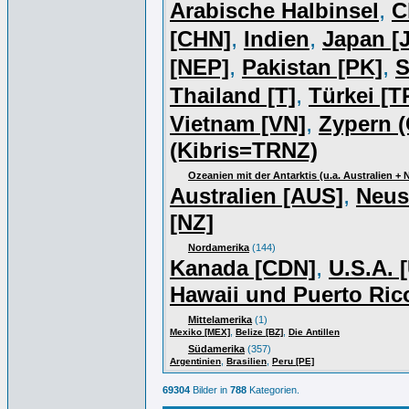
,
Arabische Halbinsel
C
,
,
[CHN]
Indien
Japan [J
,
,
[NEP]
Pakistan [PK]
S
,
Thailand [T]
Türkei [T
,
Vietnam [VN]
Zypern (
(Kibris=TRNZ)
Ozeanien mit der Antarktis (u.a. Australien +
,
Australien [AUS]
Neus
[NZ]
Nordamerika
(144)
,
Kanada [CDN]
U.S.A. 
Hawaii und Puerto Ric
Mittelamerika
(1)
,
,
Mexiko [MEX]
Belize [BZ]
Die Antillen
Südamerika
(357)
,
,
Argentinien
Brasilien
Peru [PE]
69304
Bilder in
788
Kategorien.