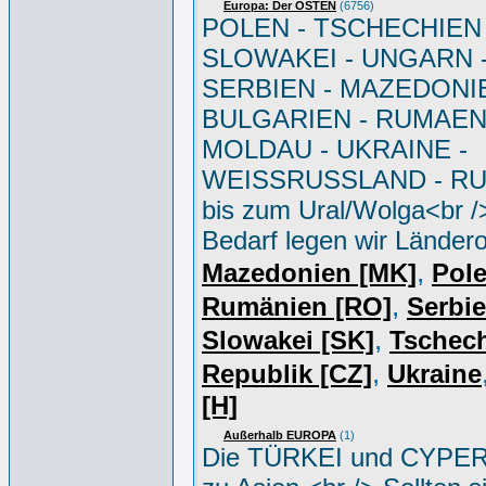
Europa: Der OSTEN
(6756)
POLEN - TSCHECHIEN 
SLOWAKEI - UNGARN 
SERBIEN - MAZEDONIE
BULGARIEN - RUMAEN
MOLDAU - UKRAINE -
WEISSRUSSLAND - R
bis zum Ural/Wolga<br /
Bedarf legen wir Ländero
,
Mazedonien [MK]
Pole
,
Rumänien [RO]
Serbi
,
Slowakei [SK]
Tschec
,
Republik [CZ]
Ukraine
[H]
Außerhalb EUROPA
(1)
Die TÜRKEI und CYPER