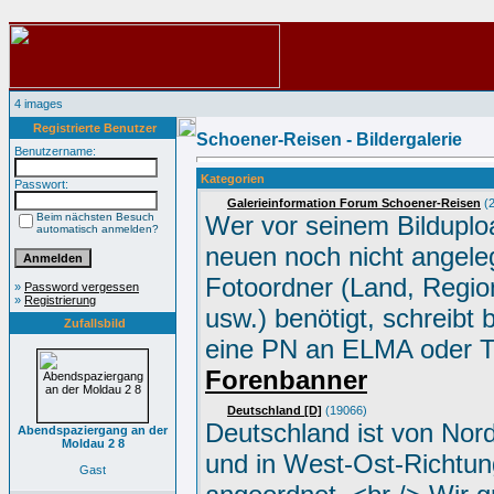
4 images
Registrierte Benutzer
Schoener-Reisen - Bildergalerie
Benutzername:
Kategorien
Passwort:
Galerieinformation Forum Schoener-Reisen
(2
Beim nächsten Besuch
Wer vor seinem Bilduplo
automatisch anmelden?
neuen noch nicht angele
Fotoordner (Land, Region
»
Password vergessen
»
Registrierung
usw.) benötigt, schreibt 
Zufallsbild
eine PN an ELMA oder 
Forenbanner
Deutschland [D]
(19066)
Deutschland ist von Nor
Abendspaziergang an der
Moldau 2 8
und in West-Ost-Richtun
Gast