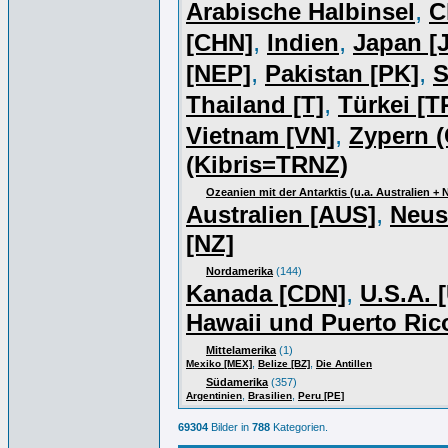
,
Arabische Halbinsel
C
,
,
[CHN]
Indien
Japan [J
,
,
[NEP]
Pakistan [PK]
S
,
Thailand [T]
Türkei [T
,
Vietnam [VN]
Zypern (
(Kibris=TRNZ)
Ozeanien mit der Antarktis (u.a. Australien +
,
Australien [AUS]
Neus
[NZ]
Nordamerika
(144)
,
Kanada [CDN]
U.S.A. 
Hawaii und Puerto Ric
Mittelamerika
(1)
,
,
Mexiko [MEX]
Belize [BZ]
Die Antillen
Südamerika
(357)
,
,
Argentinien
Brasilien
Peru [PE]
69304
Bilder in
788
Kategorien.