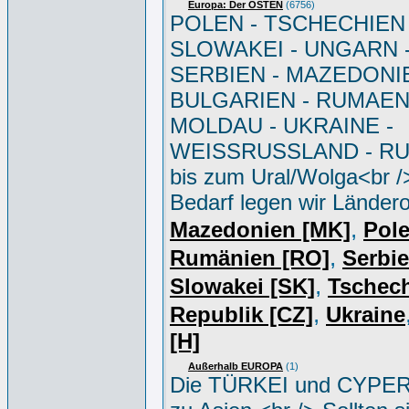
Europa: Der OSTEN
(6756)
POLEN - TSCHECHIEN 
SLOWAKEI - UNGARN 
SERBIEN - MAZEDONIE
BULGARIEN - RUMAEN
MOLDAU - UKRAINE -
WEISSRUSSLAND - R
bis zum Ural/Wolga<br /
Bedarf legen wir Ländero
,
Mazedonien [MK]
Pole
,
Rumänien [RO]
Serbi
,
Slowakei [SK]
Tschec
,
Republik [CZ]
Ukraine
[H]
Außerhalb EUROPA
(1)
Die TÜRKEI und CYPER