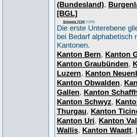
,
(Bundesland)
Burgenl
[BGL]
Schweiz [CH]
(1185)
Die erste Unterebene gli
bei Bedarf alphabetisch 
Kantonen.
,
Kanton Bern
Kanton 
,
Kanton Graubünden
K
,
Luzern
Kanton Neuen
,
Kanton Obwalden
Kan
,
Gallen
Kanton Schaff
,
Kanton Schwyz
Kanto
,
Thurgau
Kanton Ticin
,
Kanton Uri
Kanton Val
,
,
Wallis
Kanton Waadt