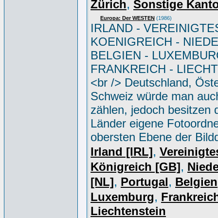
,
Zürich
Sonstige Kant
Europa: Der WESTEN
(1986)
IRLAND - VEREINIGTE
KOENIGREICH - NIED
BELGIEN - LUXEMBUR
FRANKREICH - LIECH
<br /> Deutschland, Öste
Schweiz würde man auc
zählen, jedoch besitzen 
Länder eigene Fotoordne
obersten Ebene der Bild
,
Irland [IRL]
Vereinigte
,
Königreich [GB]
Niede
,
,
[NL]
Portugal
Belgien
,
Luxemburg
Frankreich
Liechtenstein