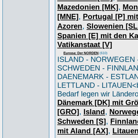
,
Mazedonien [MK]
Mon
,
[MNE]
Portugal [P] mi
,
Azoren
Slowenien [S
Spanien [E] mit den K
Vatikanstaat [V]
Europa: Der NORDEN
(610)
ISLAND - NORWEGEN 
SCHWEDEN - FINNLAN
DAENEMARK - ESTLAN
LETTLAND - LITAUEN<br
Bedarf legen wir Ländero
Dänemark [DK] mit Gr
,
,
[GRO]
Island
Norweg
,
Schweden [S]
Finnlan
,
mit Aland [AX]
Litauen