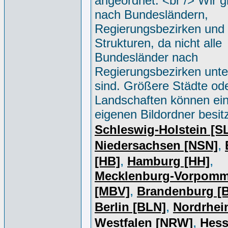
angeordnet. <br /> Wir g
nach Bundesländern,
Regierungsbezirken und 
Strukturen, da nicht alle
Bundesländer nach
Regierungsbezirken unter
sind. Größere Städte od
Landschaften können ei
eigenen Bildordner besit
Schleswig-Holstein [S
,
Niedersachsen [NSN]
,
,
[HB]
Hamburg [HH]
Mecklenburg-Vorpomm
,
[MBV]
Brandenburg [
,
Berlin [BLN]
Nordrhei
,
Westfalen [NRW]
Hess