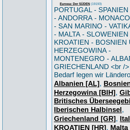
Europa: Der SÜDEN
(19193)
PORTUGAL - SPANIEN - 
- ANDORRA - MONACO 
- SAN MARINO - VATI
- MALTA - SLOWENIEN 
KROATIEN - BOSNIEN
HERZEGOWINA -
MONTENEGRO - ALBAN
GRIECHENLAND <br /> 
Bedarf legen wir Ländero
,
Albanien [AL]
Bosnie
,
Herzegowina [BIH]
Gib
Britisches Überseegebi
,
Iberischen Halbinsel
,
Griechenland [GR]
Ita
,
KROATIEN [HR]
Malta