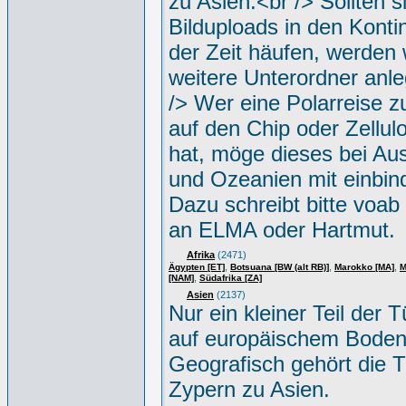
zu Asien.<br /> Sollten s
Bilduploads in den Konti
der Zeit häufen, werden w
weitere Unterordner anle
/> Wer eine Polarreise zu
auf den Chip oder Zellul
hat, möge dieses bei Aus
und Ozeanien mit einbin
Dazu schreibt bitte voab
an ELMA oder Hartmut.
Afrika
(2471)
,
,
,
Ägypten [ET]
Botsuana [BW (alt RB)]
Marokko [MA]
M
,
[NAM]
Südafrika [ZA]
Asien
(2137)
Nur ein kleiner Teil der Tü
auf europäischem Boden
Geografisch gehört die T
Zypern zu Asien.