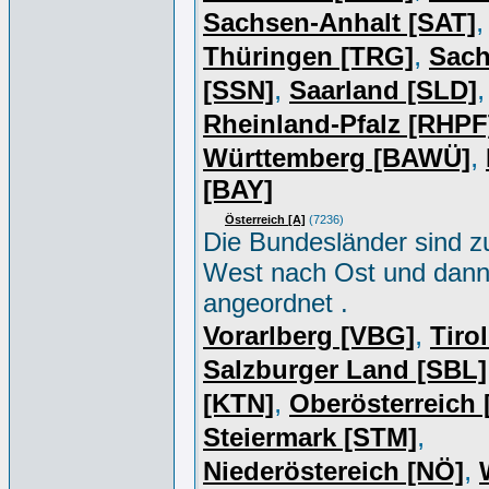
,
Sachsen-Anhalt [SAT]
,
Thüringen [TRG]
Sac
,
,
[SSN]
Saarland [SLD]
Rheinland-Pfalz [RHPF
,
Württemberg [BAWÜ]
[BAY]
Österreich [A]
(7236)
Die Bundesländer sind z
West nach Ost und dan
angeordnet .
,
Vorarlberg [VBG]
Tiro
Salzburger Land [SBL]
,
[KTN]
Oberösterreich
,
Steiermark [STM]
,
Niederöstereich [NÖ]