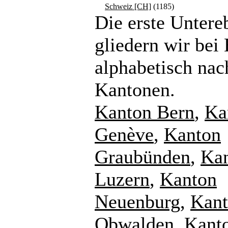
Schweiz [CH]
(1185)
Die erste Untere
gliedern wir bei
alphabetisch nac
Kantonen.
Kanton Bern
,
Ka
Genève
,
Kanton
Graubünden
,
Ka
Luzern
,
Kanton
Neuenburg
,
Kan
Obwalden
,
Kant