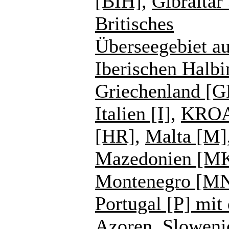
[BIH]
,
Gibraltar
Britisches
Überseegebiet au
Iberischen Halbi
Griechenland [G
Italien [I]
,
KROA
[HR]
,
Malta [M]
Mazedonien [M
Montenegro [M
Portugal [P] mit
Azoren
,
Sloweni