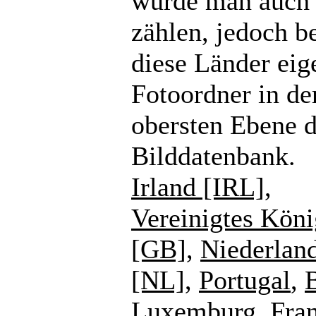
würde man auch
zählen, jedoch b
diese Länder eig
Fotoordner in de
obersten Ebene d
Bilddatenbank.
Irland [IRL]
,
Vereinigtes Köni
[GB]
,
Niederlan
[NL]
,
Portugal
,
Luxemburg
,
Fra