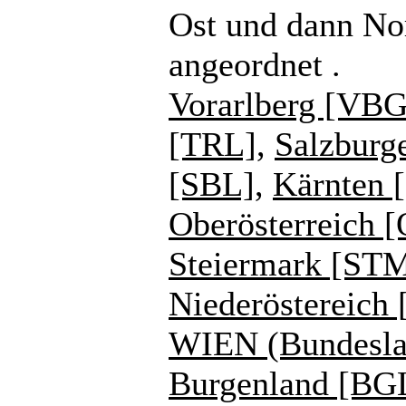
Ost und dann No
angeordnet .
Vorarlberg [VBG
[TRL]
,
Salzburg
[SBL]
,
Kärnten 
Oberösterreich 
Steiermark [ST
Niederöstereich
WIEN (Bundesla
Burgenland [BG