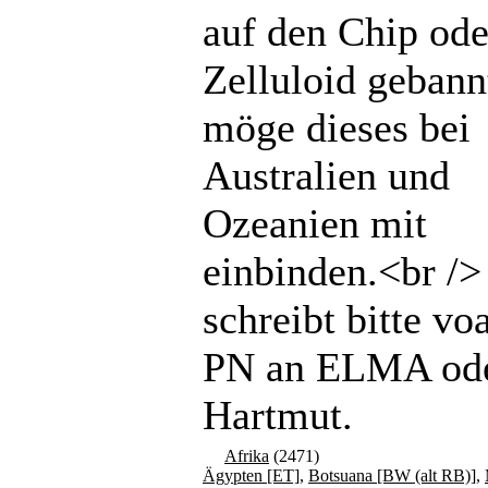
auf den Chip ode
Zelluloid gebannt
möge dieses bei
Australien und
Ozeanien mit
einbinden.<br /
schreibt bitte vo
PN an ELMA od
Hartmut.
Afrika
(2471)
Ägypten [ET]
,
Botsuana [BW (alt RB)]
,