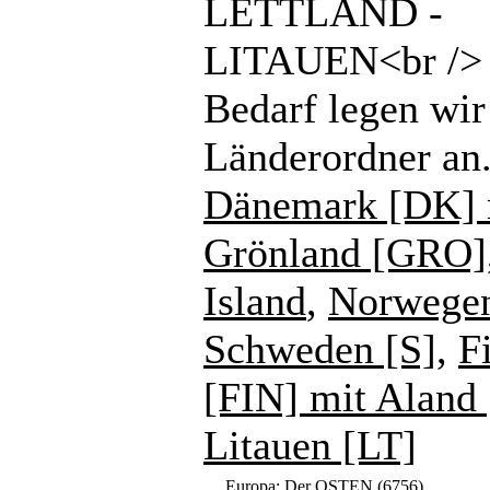
LETTLAND -
LITAUEN<br /> 
Bedarf legen wir
Länderordner an
Dänemark [DK] 
Grönland [GRO]
Island
,
Norwege
Schweden [S]
,
F
[FIN] mit Aland
Litauen [LT]
Europa: Der OSTEN
(6756)