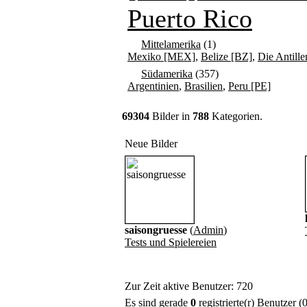
Puerto Rico
Mittelamerika
(1)
Mexiko [MEX]
,
Belize [BZ]
,
Die Antille
Südamerika
(357)
Argentinien
,
Brasilien
,
Peru [PE]
69304
Bilder in
788
Kategorien.
Neue Bilder
saisongruesse
(
Admin
)
Tests und Spielereien
Zur Zeit aktive Benutzer: 720
Es sind gerade
0
registrierte(r) Benutzer 