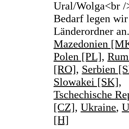
Ural/Wolga<br /
Bedarf legen wir
Länderordner an
Mazedonien [M
Polen [PL]
,
Rum
[RO]
,
Serbien [
Slowakei [SK]
,
Tschechische Re
[CZ]
,
Ukraine
,
U
[H]