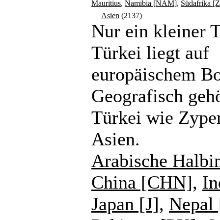
Mauritius
,
Namibia [NAM]
,
Südafrika [
Asien
(2137)
Nur ein kleiner T
Türkei liegt auf
europäischem B
Geografisch gehö
Türkei wie Zype
Asien.
Arabische Halbi
China [CHN]
,
In
Japan [J]
,
Nepal