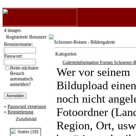
4 images
Registrierte Benutzer
Schoener-Reisen - Bildergalerie
Benutzername:
Kategorien
Passwort:
Galerieinformation Forum Schoener-R
Beim nächsten
Wer vor seinem
Besuch
automatisch
Bildupload eine
anmelden?
noch nicht angel
»
Password vergessen
Fotoordner (Lan
»
Registrierung
Zufallsbild
Region, Ort, usw