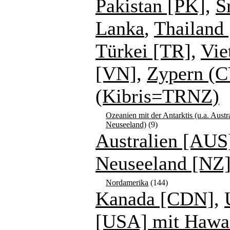
Pakistan [PK]
,
S
Lanka
,
Thailand 
Türkei [TR]
,
Vie
[VN]
,
Zypern (C
(Kibris=TRNZ)
Ozeanien mit der Antarktis (u.a. Austr
Neuseeland)
(9)
Australien [AUS
Neuseeland [NZ
Nordamerika
(144)
Kanada [CDN]
,
[USA] mit Hawa