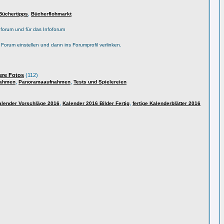
,
Büchertipps
Bücherflohmarkt
forum und für das Infoforum
s Forum einstellen und dann ins Forumprofil verlinken.
ere Fotos
(112)
,
,
nahmen
Panoramaaufnahmen
Tests und Spielereien
,
,
alender Vorschläge 2016
Kalender 2016 Bilder Fertig
fertige Kalenderblätter 2016