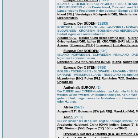
Europa: Der WESTEN
(1986)
IRLAND - VEREINIGTES KOENIGREICH - NIEDERLAND
LIECHTENSTEIN.<br /> Deutschland, Österreich und Sch
Länder eigene Fotoordner in der obersten Ebene der Bi
,
,
Irland [IRL]
Vereinigtes Königreich [GB]
Niederlande 
Liechtenstein
Europa: Der SÜDEN
(19193)
PORTUGAL - SPANIEN - Gibraltar - ANDORRA - MONACO
SLOWENIEN - KROATIEN - BOSNIEN UND HERZEGOWIN
Bedarf legen wir Länderordner an.
,
,
Albanien [AL]
Bosnien und Herzegowina [BIH]
Gibral
,
,
,
Griechenland [GR]
Italien [I]
KROATIEN [HR]
Malta [
,
,
Azoren
Slowenien [SLO]
Spanien [E] mit den Kanare
Europa: Der NORDEN
(610)
ISLAND - NORWEGEN - SCHWEDEN - FINNLAND - DAEN
legen wir Länderordner an.
,
,
Dänemark [DK] mit Grönland [GRO]
Island
Norwegen
Europa: Der OSTEN
(6756)
POLEN - TSCHECHIEN - SLOWAKEI - UNGARN - SERB
UKRAINE - WEISSRUSSLAND - RUSSLAND bis zum Ural/Wo
,
,
,
Mazedonien [MK]
Polen [PL]
Rumänien [RO]
Serbien
Ungarn [H]
Außerhalb EUROPA
(1)
Die TÜRKEI und CYPERN gehören zu Asien.<br /> Sollten 
werden wir hier weitere Unterordner anlegen. <br /> Wer e
gebannt hat, möge dieses bei Australien und Ozeanien m
oder Hartmut.
Afrika
(2471)
,
,
,
Ägypten [ET]
Botsuana [BW (alt RB)]
Marokko [MA]
M
Asien
(2137)
Nur ein kleiner Teil der Türkei liegt auf europäischem B
,
,
,
,
Arabische Halbinsel
China [CHN]
Indien
Japan [J]
N
,
,
[TR]
Vietnam [VN]
Zypern (CY) / (Kibris=TRNZ)
Ozeanien mit der Antarktis (u.a. Australien +