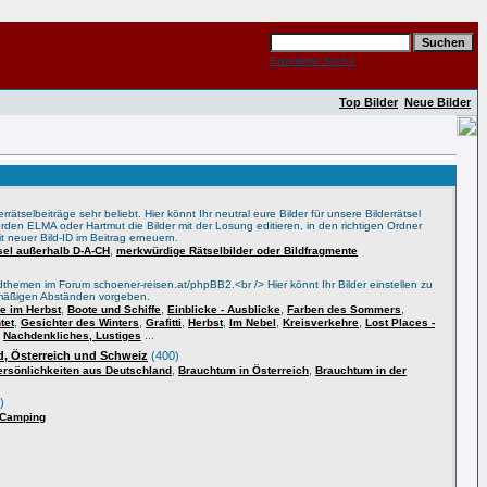
Erweiterte Suche
Top Bilder
Neue Bilder
rätselbeiträge sehr beliebt. Hier könnt Ihr neutral eure Bilder für unsere Bilderrätsel
rden ELMA oder Hartmut die Bilder mit der Losung editieren, in den richtigen Ordner
t neuer Bild-ID im Beitrag erneuern.
,
tsel außerhalb D-A-CH
merkwürdige Rätselbilder oder Bildfragmente
themen im Forum schoener-reisen.at/phpBB2.<br /> Hier könnt Ihr Bilder einstellen zu
lmäßigen Abständen vorgeben.
,
,
,
,
 im Herbst
Boote und Schiffe
Einblicke - Ausblicke
Farben des Sommers
,
,
,
,
,
,
tet
Gesichter des Winters
Grafitti
Herbst
Im Nebel
Kreisverkehre
Lost Places -
,
...
Nachdenkliches, Lustiges
, Österreich und Schweiz
(400)
,
,
ersönlichkeiten aus Deutschland
Brauchtum in Österreich
Brauchtum in der
)
 Camping