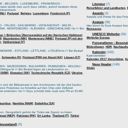
E - BELGIEN - LUXEMBURG - FRANKREICH -
Literatur
(7)
weiz würde man auch dazu zählen, jedoch besitzen diese
,
Reiseführer und Landkarten
lddatenbank.
,
,
,
,
,
Awards
(2)
[NL]
Portugal
Belgien
Luxemburg
Frankreich [F]
Awards und Preise für das Foto
Avatare
(36)
 - ITALIEN - SAN MARINO - VATIKANSTAAT - MALTA -
Hier könnt Ihr Eure Avatars für
A - MONTENEGRO - ALBANIEN - GRIECHENLAND <br /> Bei
Reiseavas
UNESCO Welterbe
(50)
,
tar > Britisches Überseegebiet auf der Iberischen Halbinsel
Welterbe Europa
,
,
,
M]
Mazedonien [MK]
Montenegro [MNE]
Portugal [P] mit den
,
n
Vatikanstaat [V]
Fotografieren : Besond
,
,
Bildcollagen
HDR
Nachtauf
EMARK - ESTLAND - LETTLAND - LITAUEN<br /> Bei Bedarf
Kalender
(150)
Kalenderbilder
,
,
,
Schweden [S]
Finnland [FIN] mit Aland [AX]
Litauen [LT]
,
Kalender 2017 Vorschläge
K
Neue Header
(149)
IEN - MAZEDONIEN - BULGARIEN - RUMAENIEN - MOLDAU -
Slider
lga<br /> Bei Bedarf legen wir Länderordner an.
,
,
,
,
 [SRB]
Slowakei [SK]
Tschechische Republik [CZ]
Ukraine
sich die Bilduploads in den Kontinenten mit der Zeit häufen,
ine Polarreise zur Antarktis auf den Chip oder Zelluloid
it einbinden.<br /> Dazu schreibt bitte voab eine PN an ELMA
,
,
auritius
Namibia [NAM]
Südafrika [ZA]
oden. Geografisch gehört die Türkei wie Zypern zu Asien.
,
,
,
,
epal [NEP]
Pakistan [PK]
Sri Lanka
Thailand [T]
Türkei
 Neuseeland)
(9)