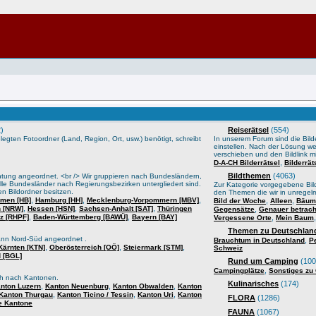
)
Reiserätsel
(554)
gten Fotoordner (Land, Region, Ort, usw.) benötigt, schreibt
In unserem Forum sind die Bilder
einstellen. Nach der Lösung we
verschieben und den Bildlink mi
,
D-A-CH Bilderrätsel
Bilderrä
Bildthemen
(4063)
htung angeordnet. <br /> Wir gruppieren nach Bundesländern,
lle Bundesländer nach Regierungsbezirken untergliedert sind.
Zur Kategorie vorgegebene Bild
n Bildordner besitzen.
den Themen die wir in unrege
,
,
,
men [HB]
Hamburg [HH]
Mecklenburg-Vorpommern [MBV]
,
,
Bild der Woche
Alleen
Bäume
,
,
,
n [NRW]
Hessen [HSN]
Sachsen-Anhalt [SAT]
Thüringen
,
Gegensätze
Genauer betrach
,
,
lz [RHPF]
Baden-Württemberg [BAWÜ]
Bayern [BAY]
,
Vergessene Orte
Mein Baum
Themen zu Deutschland
ann Nord-Süd angeordnet .
,
Brauchtum in Deutschland
P
,
,
,
Kärnten [KTN]
Oberösterreich [OÖ]
Steiermark [STM]
Schweiz
 [BGL]
Rund um Camping
(100
,
Campingplätze
Sonstiges zu
sch nach Kantonen.
Kulinarisches
(174)
,
,
,
nton Luzern
Kanton Neuenburg
Kanton Obwalden
Kanton
,
,
,
Kanton Thurgau
Kanton Ticino / Tessin
Kanton Uri
Kanton
FLORA
(1286)
e Kantone
FAUNA
(1067)