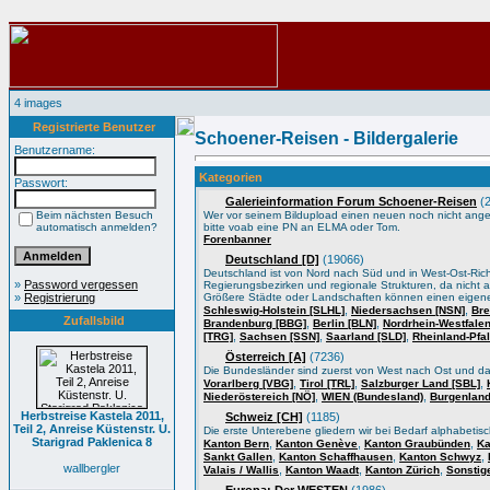
4 images
Registrierte Benutzer
Schoener-Reisen - Bildergalerie
Benutzername:
Kategorien
Passwort:
Galerieinformation Forum Schoener-Reisen
(2
Beim nächsten Besuch
Wer vor seinem Bildupload einen neuen noch nicht angele
automatisch anmelden?
bitte voab eine PN an ELMA oder Tom.
Forenbanner
Deutschland [D]
(19066)
Deutschland ist von Nord nach Süd und in West-Ost-Ric
»
Password vergessen
Regierungsbezirken und regionale Strukturen, da nicht a
»
Registrierung
Größere Städte oder Landschaften können einen eigene
,
,
Schleswig-Holstein [SLHL]
Niedersachsen [NSN]
Bre
Zufallsbild
,
,
Brandenburg [BBG]
Berlin [BLN]
Nordrhein-Westfale
,
,
,
[TRG]
Sachsen [SSN]
Saarland [SLD]
Rheinland-Pfa
Österreich [A]
(7236)
Die Bundesländer sind zuerst von West nach Ost und d
,
,
,
Vorarlberg [VBG]
Tirol [TRL]
Salzburger Land [SBL]
,
,
Niederöstereich [NÖ]
WIEN (Bundesland)
Burgenland
Herbstreise Kastela 2011,
Schweiz [CH]
(1185)
Teil 2, Anreise Küstenstr. U.
Die erste Unterebene gliedern wir bei Bedarf alphabeti
Starigrad Paklenica 8
,
,
,
Kanton Bern
Kanton Genève
Kanton Graubünden
Ka
,
,
,
Sankt Gallen
Kanton Schaffhausen
Kanton Schwyz
wallbergler
,
,
,
Valais / Wallis
Kanton Waadt
Kanton Zürich
Sonstig